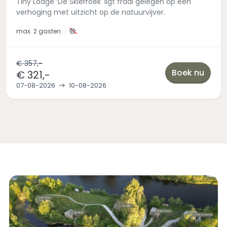
Tiny Lodge ‘De Skierroek' ligt fraai gelegen op een
verhoging met uitzicht op de natuurvijver.
max.
2 gasten
€ 357,-
Boek nu
€ 321,-
07-08-2026
10-08-2026