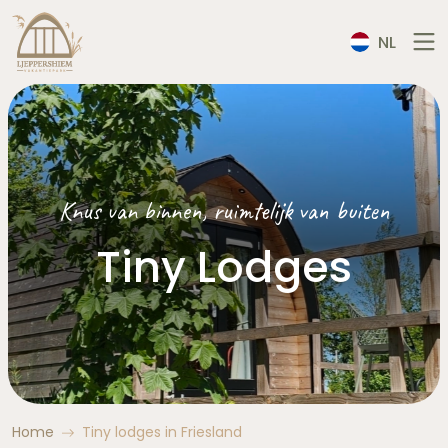
NL
Knus van binnen, ruimtelijk van buiten
Tiny Lodges
Home
Tiny lodges in Friesland