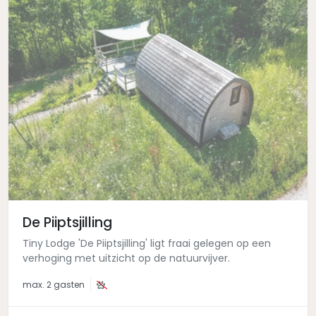
De Piiptsjilling
Tiny Lodge 'De Piiptsjilling' ligt fraai gelegen op een
verhoging met uitzicht op de natuurvijver.
max.
2 gasten